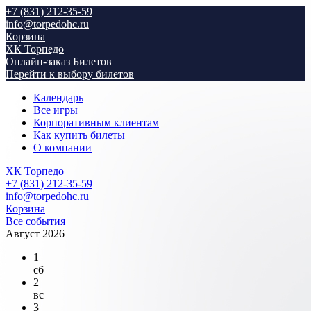
+7 (831) 212-35-59
info@torpedohc.ru
Корзина
ХК Торпедо
Онлайн-заказ Билетов
Перейти к выбору билетов
Календарь
Все игры
Корпоративным клиентам
Как купить билеты
О компании
ХК Торпедо
+7 (831) 212-35-59
info@torpedohc.ru
Корзина
Все события
Август 2026
1
сб
2
вс
3