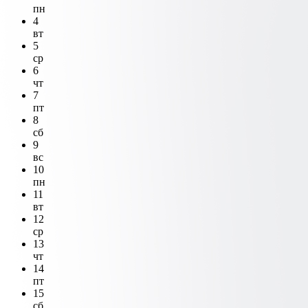
пн
4
вт
5
ср
6
чт
7
пт
8
сб
9
вс
10
пн
11
вт
12
ср
13
чт
14
пт
15
сб