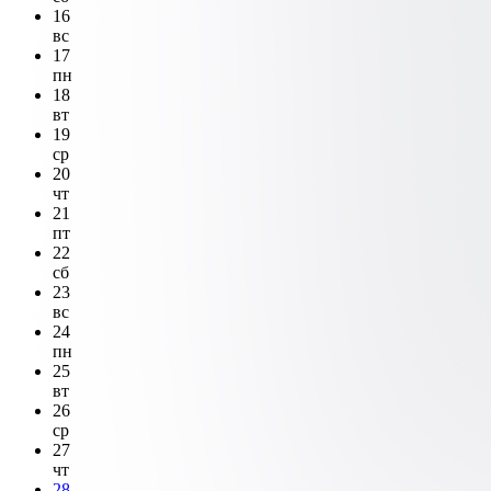
16
вс
17
пн
18
вт
19
ср
20
чт
21
пт
22
сб
23
вс
24
пн
25
вт
26
ср
27
чт
28