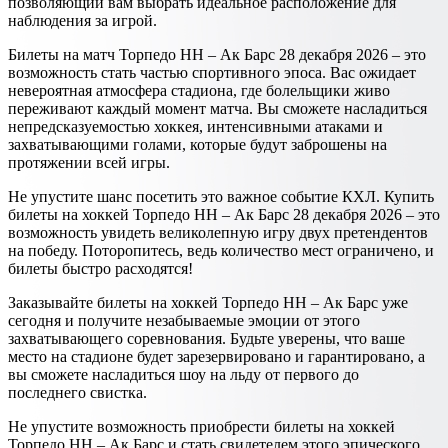
позволяющий вам выбрать идеальное расположение для
наблюдения за игрой.
Билеты на матч Торпедо НН – Ак Барс 28 декабря 2026 – это
возможность стать частью спортивного эпоса. Вас ожидает
невероятная атмосфера стадиона, где болельщики живо
переживают каждый момент матча. Вы сможете насладиться
непредсказуемостью хоккея, интенсивными атаками и
захватывающими голами, которые будут заброшены на
протяжении всей игры.
Не упустите шанс посетить это важное событие КХЛ. Купить
билеты на хоккей Торпедо НН – Ак Барс 28 декабря 2026 – это
возможность увидеть великолепную игру двух претендентов
на победу. Поторопитесь, ведь количество мест ограничено, и
билеты быстро расходятся!
Заказывайте билеты на хоккей Торпедо НН – Ак Барс уже
сегодня и получите незабываемые эмоции от этого
захватывающего соревнования. Будьте уверены, что ваше
место на стадионе будет зарезервировано и гарантировано, а
вы сможете насладиться шоу на льду от первого до
последнего свистка.
Не упустите возможность приобрести билеты на хоккей
Торпедо НН – Ак Барс и стать свидетелем этого эпического