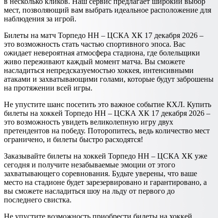
в несколько кликов. Наш сервис предлагает широкий выбор
мест, позволяющий вам выбрать идеальное расположение для
наблюдения за игрой.
Билеты на матч Торпедо НН – ЦСКА ХК 17 декабря 2026 –
это возможность стать частью спортивного эпоса. Вас
ожидает невероятная атмосфера стадиона, где болельщики
живо переживают каждый момент матча. Вы сможете
насладиться непредсказуемостью хоккея, интенсивными
атаками и захватывающими голами, которые будут заброшены
на протяжении всей игры.
Не упустите шанс посетить это важное событие КХЛ. Купить
билеты на хоккей Торпедо НН – ЦСКА ХК 17 декабря 2026 –
это возможность увидеть великолепную игру двух
претендентов на победу. Поторопитесь, ведь количество мест
ограничено, и билеты быстро расходятся!
Заказывайте билеты на хоккей Торпедо НН – ЦСКА ХК уже
сегодня и получите незабываемые эмоции от этого
захватывающего соревнования. Будьте уверены, что ваше
место на стадионе будет зарезервировано и гарантировано, а
вы сможете насладиться шоу на льду от первого до
последнего свистка.
Не упустите возможность приобрести билеты на хоккей