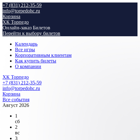
+7 (831) 212-35-59
info@torpedohc.ru
Корзина
ХК Торпедо
Онлайн-заказ Билетов
Перейти к выбору билетов
Календарь
Все игры
Корпоративным клиентам
Как купить билеты
О компании
ХК Торпедо
+7 (831) 212-35-59
info@torpedohc.ru
Корзина
Все события
Август 2026
1
сб
2
вс
3