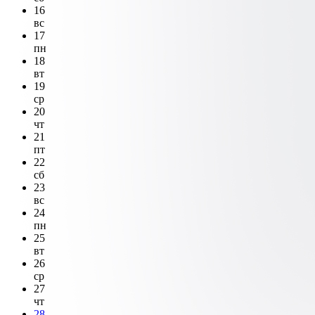
16
вс
17
пн
18
вт
19
ср
20
чт
21
пт
22
сб
23
вс
24
пн
25
вт
26
ср
27
чт
28