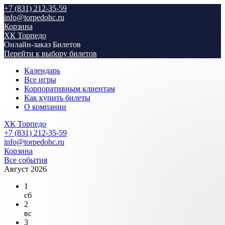
+7 (831) 212-35-59
info@torpedohc.ru
Корзина
ХК Торпедо
Онлайн-заказ Билетов
Перейти к выбору билетов
Календарь
Все игры
Корпоративным клиентам
Как купить билеты
О компании
ХК Торпедо
+7 (831) 212-35-59
info@torpedohc.ru
Корзина
Все события
Август 2026
1
сб
2
вс
3