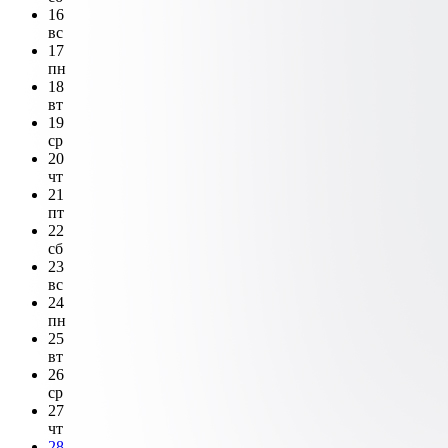
16
вс
17
пн
18
вт
19
ср
20
чт
21
пт
22
сб
23
вс
24
пн
25
вт
26
ср
27
чт
28