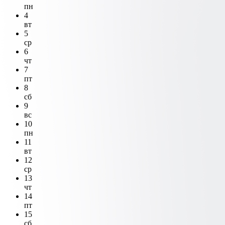
пн
4
вт
5
ср
6
чт
7
пт
8
сб
9
вс
10
пн
11
вт
12
ср
13
чт
14
пт
15
сб