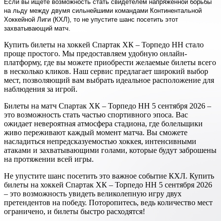
Если вы ищете возможность стать свидетелем напряженной борьбы
на льду между двумя сильнейшими командами Континентальной
Хоккейной Лиги (КХЛ), то не упустите шанс посетить этот
захватывающий матч.
Купить билеты на хоккей Спартак ХК – Торпедо НН стало
проще простого. Мы предоставляем удобную онлайн-
платформу, где вы можете приобрести желаемые билеты всего
в несколько кликов. Наш сервис предлагает широкий выбор
мест, позволяющий вам выбрать идеальное расположение для
наблюдения за игрой.
Билеты на матч Спартак ХК – Торпедо НН 5 сентября 2026 –
это возможность стать частью спортивного эпоса. Вас
ожидает невероятная атмосфера стадиона, где болельщики
живо переживают каждый момент матча. Вы сможете
насладиться непредсказуемостью хоккея, интенсивными
атаками и захватывающими голами, которые будут заброшены
на протяжении всей игры.
Не упустите шанс посетить это важное событие КХЛ. Купить
билеты на хоккей Спартак ХК – Торпедо НН 5 сентября 2026
– это возможность увидеть великолепную игру двух
претендентов на победу. Поторопитесь, ведь количество мест
ограничено, и билеты быстро расходятся!