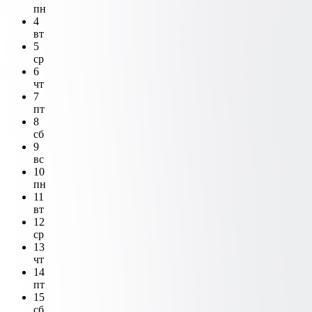
пн
4
вт
5
ср
6
чт
7
пт
8
сб
9
вс
10
пн
11
вт
12
ср
13
чт
14
пт
15
сб