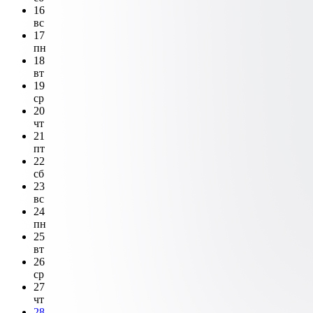
16
вс
17
пн
18
вт
19
ср
20
чт
21
пт
22
сб
23
вс
24
пн
25
вт
26
ср
27
чт
28