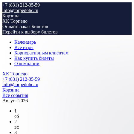
+7 (831) 212-35-59
info@torpedohc.ru
Корзина
ХК Торпедо
Онлайн-заказ Билетов
Перейти к выбору билетов
Календарь
Все игры
Корпоративным клиентам
Как купить билеты
О компании
ХК Торпедо
+7 (831) 212-35-59
info@torpedohc.ru
Корзина
Все события
Август 2026
1
сб
2
вс
3